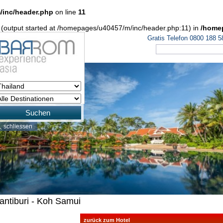
/inc/header.php
on line
11
y (output started at /homepages/u40457/m/inc/header.php:11) in
/home
Gratis Telefon 0800 188 5
Suchen
schliessen
antiburi - Koh Samui
zurück zum Hotel