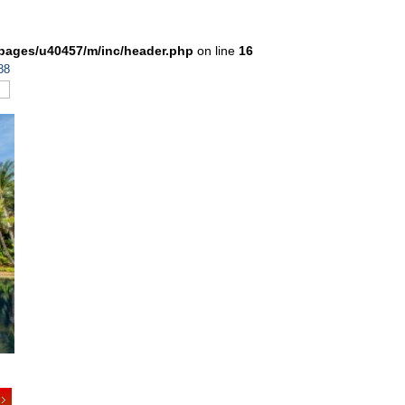
pages/u40457/m/inc/header.php
on line
16
88